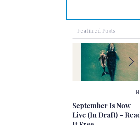
Featured Posts
September Is Now
Live (In Draft) – Rea
It Free