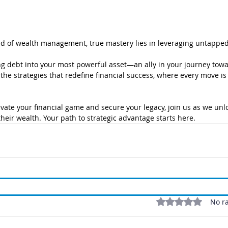
ld of wealth management, true mastery lies in leveraging untapped 
g debt into your most powerful asset—an ally in your journey towa
 the strategies that redefine financial success, where every move is
levate your financial game and secure your legacy, join us as we unlo
 their wealth. Your path to strategic advantage starts here.
Rated 0 out of 5 stars
No ra