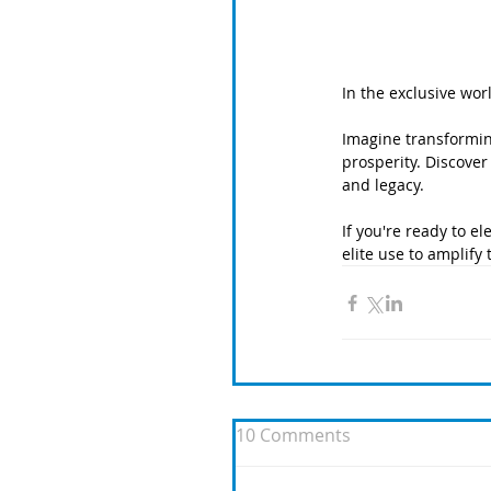
In the exclusive wor
Imagine transformin
prosperity. Discover
and legacy. 
If you're ready to e
elite use to amplify
10 Comments