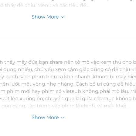
mà thấy dễ chịu. Menu và các tiêu đề…
Show More
h thấy mấy đứa bạn share nên tò mò vào xem thử cho bi
ội dung nhiều, chủ yếu xem cảm giác dùng có dễ chịu k
 thấy danh sách phim hiện ra khá nhanh, không bị mấy hi
ên lướt một vòng nhẹ nhàng. Cách bố trí cũng dễ hiểu,
tìm phim mới hay phim có vietsub không phải mò lâu. Mì
 vuốt lên xuống ổn, chuyển qua lại giữa các mục không b
gọn gàng, tập trung vào phim là chính, và mấy khối…
Show More