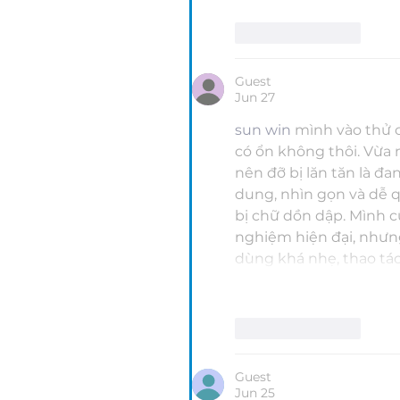
Like
Reply
Guest
Jun 27
sun win
 mình vào thử c
có ổn không thôi. Vừa 
nên đỡ bị lăn tăn là đa
dung, nhìn gọn và dễ 
bị chữ dồn dập. Mình cũ
nghiệm hiện đại, nhưn
dùng khá nhẹ, thao tác
Like
Reply
Guest
Jun 25