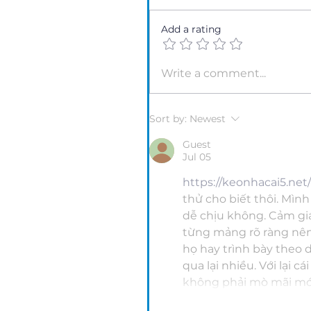
Add a rating
Write a comment...
Sort by:
Newest
Guest
Jul 05
https://keonhacai5.net/
thử cho biết thôi. Mìn
dễ chịu không. Cảm giác
từng mảng rõ ràng nên
họ hay trình bày theo 
qua lại nhiều. Với lại
không phải mò mãi mới 