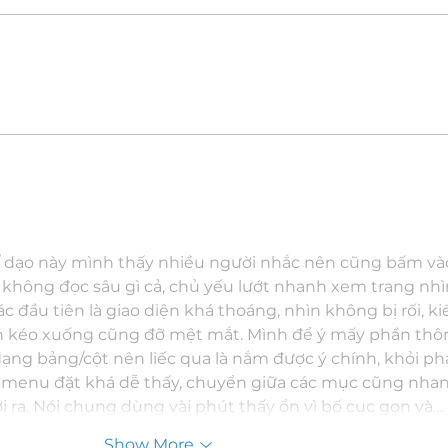
 dạo này mình thấy nhiều người nhắc nên cũng bấm và
h không đọc sâu gì cả, chủ yếu lướt nhanh xem trang nhì
 đầu tiên là giao diện khá thoáng, nhìn không bị rối, ki
 kéo xuống cũng đỡ mệt mắt. Mình để ý mấy phần thôn
dạng bảng/cột nên liếc qua là nắm được ý chính, khỏi ph
 cái menu đặt khá dễ thấy, chuyển giữa các mục cũng nhan
ra. Nói chung dùng vài phút thấy ổn vì bố cục gọn và…
Show More