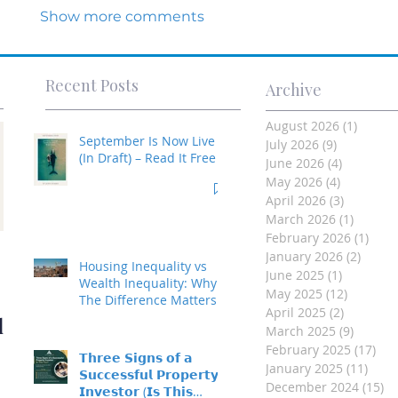
Show more comments
Recent Posts
Archive
August 2026
(1)
1 post
September Is Now Live
July 2026
(9)
9 posts
(In Draft) – Read It Free
June 2026
(4)
4 posts
May 2026
(4)
4 posts
April 2026
(3)
3 posts
March 2026
(1)
1 post
February 2026
(1)
1 po
Investment Property
January 2026
(2)
2 post
Housing Inequality vs
June 2025
(1)
1 post
- Made Easy
Wealth Inequality: Why
May 2025
(12)
12 posts
The Difference Matters
April 2025
(2)
2 posts
d
March 2025
(9)
9 posts
February 2025
(17)
17 
𝗧𝗵𝗿𝗲𝗲 𝗦𝗶𝗴𝗻𝘀 𝗼𝗳 𝗮
January 2025
(11)
11 p
𝗦𝘂𝗰𝗰𝗲𝘀𝘀𝗳𝘂𝗹 𝗣𝗿𝗼𝗽𝗲𝗿𝘁𝘆
December 2024
(15)
15
𝗜𝗻𝘃𝗲𝘀𝘁𝗼𝗿 (𝗜𝘀 𝗧𝗵𝗶𝘀