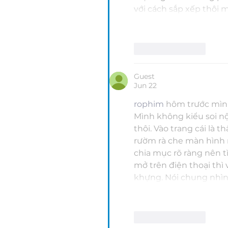
với cách sắp xếp thôi 
Like
Reply
Guest
Jun 22
rophim
 hôm trước mìn
Mình không kiểu soi n
thôi. Vào trang cái là
rườm rà che màn hình n
chia mục rõ ràng nên 
mở trên điện thoại thì
khựng. Nói chung nhìn 
Like
Reply