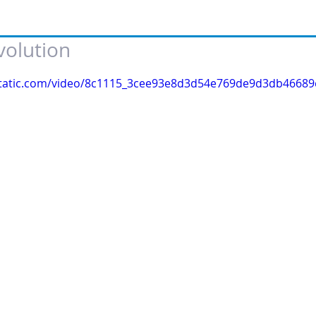
volution
 of 5 stars.
xstatic.com/video/8c1115_3cee93e8d3d54e769de9d3db46689