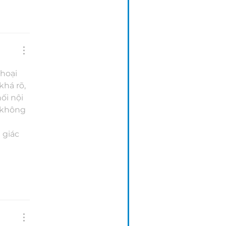
hoại 
há rõ, 
ối nội 
 không 
giác 