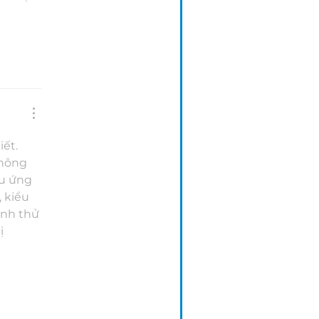
ết. 
hông 
ệu ứng 
 kiểu 
nh thử 
ị 