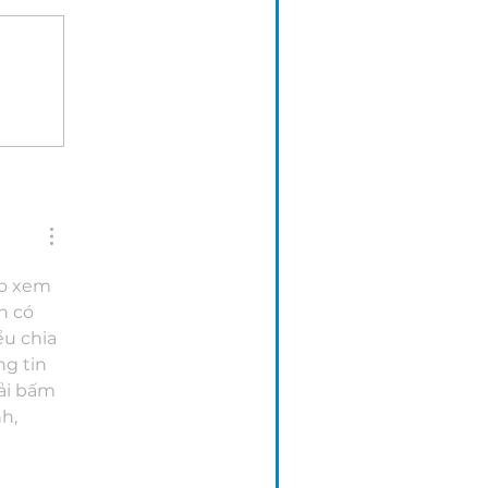
o xem 
n có 
ểu chia 
g tin 
ải bấm 
h, 