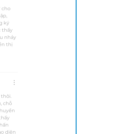
 cho 
ập, 
g ký 
 thấy 
ểu nhảy 
n thị 
thôi. 
, chỗ 
chuyển 
thấy 
nhấn 
o diện 