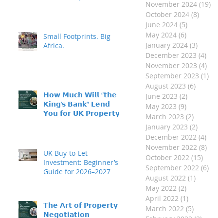
November 2024
(19)
19
𝗬𝗼𝘂?)
October 2024
(8)
8 pos
June 2024
(5)
5 posts
May 2024
(6)
6 posts
Small Footprints. Big
January 2024
(3)
3 post
Africa.
December 2023
(4)
4 p
November 2023
(4)
4 p
September 2023
(1)
1 
August 2023
(6)
6 post
𝗛𝗼𝘄 𝗠𝘂𝗰𝗵 𝗪𝗶𝗹𝗹 “𝘁𝗵𝗲
June 2023
(2)
2 posts
𝗞𝗶𝗻𝗴’𝘀 𝗕𝗮𝗻𝗸” 𝗟𝗲𝗻𝗱
May 2023
(9)
9 posts
𝗬𝗼𝘂 𝗳𝗼𝗿 𝗨𝗞 𝗣𝗿𝗼𝗽𝗲𝗿𝘁𝘆
March 2023
(2)
2 posts
𝗜𝗻𝘃𝗲𝘀𝘁𝗺𝗲𝗻𝘁?
January 2023
(2)
2 post
December 2022
(4)
4 p
November 2022
(8)
8 p
UK Buy-to-Let
October 2022
(15)
15 p
Investment: Beginner’s
September 2022
(6)
6 
Guide for 2026–2027
August 2022
(1)
1 post
May 2022
(2)
2 posts
April 2022
(1)
1 post
𝗧𝗵𝗲 𝗔𝗿𝘁 𝗼𝗳 𝗣𝗿𝗼𝗽𝗲𝗿𝘁𝘆
March 2022
(5)
5 posts
𝗡𝗲𝗴𝗼𝘁𝗶𝗮𝘁𝗶𝗼𝗻