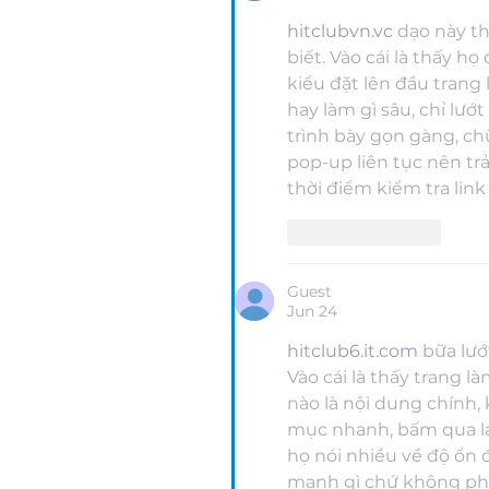
hitclubvn.vc
 dạo này t
biết. Vào cái là thấy h
kiểu đặt lên đầu trang
hay làm gì sâu, chỉ lư
trình bày gọn gàng, ch
pop-up liên tục nên trả
thời điểm kiểm tra link
Like
Reply
Guest
Jun 24
hitclub6.it.com
 bữa lướ
Vào cái là thấy trang l
nào là nội dung chính,
mục nhanh, bấm qua lại
họ nói nhiều về độ ổn 
mạnh gì chứ không phả