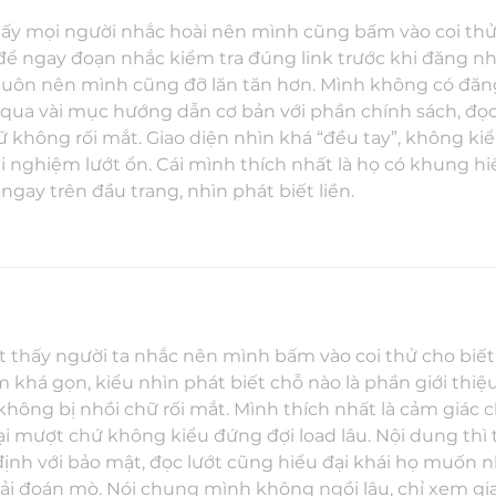
hấy mọi người nhắc hoài nên mình cũng bấm vào coi thử
ọ để ngay đoạn nhắc kiểm tra đúng link trước khi đăng nh
 luôn nên mình cũng đỡ lăn tăn hơn. Mình không có đăn
ớt qua vài mục hướng dẫn cơ bản với phần chính sách, đọc
ữ không rối mắt. Giao diện nhìn khá “đều tay”, không ki
i nghiệm lướt ổn. Cái mình thích nhất là họ có khung hiể
 ngay trên đầu trang, nhìn phát biết liền.
t thấy người ta nhắc nên mình bấm vào coi thử cho biết 
àm khá gọn, kiểu nhìn phát biết chỗ nào là phần giới thiệu
 không bị nhồi chữ rối mắt. Mình thích nhất là cảm giác 
 mượt chứ không kiểu đứng đợi load lâu. Nội dung thì 
định với bảo mật, đọc lướt cũng hiểu đại khái họ muốn 
i đoán mò. Nói chung mình không ngồi lâu, chỉ xem gia