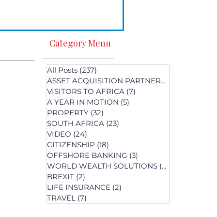
Category Menu
All Posts
(237)
237 posts
ASSET ACQUISITION PARTNERS
(1)
1 post
VISITORS TO AFRICA
(7)
7 posts
A YEAR IN MOTION
(5)
5 posts
PROPERTY
(32)
32 posts
SOUTH AFRICA
(23)
23 posts
st
VIDEO
(24)
24 posts
s
CITIZENSHIP
(18)
18 posts
OFFSHORE BANKING
(3)
3 posts
WORLD WEALTH SOLUTIONS
(74)
74 posts
BREXIT
(2)
2 posts
LIFE INSURANCE
(2)
2 posts
posts
TRAVEL
(7)
7 posts
osts
 posts