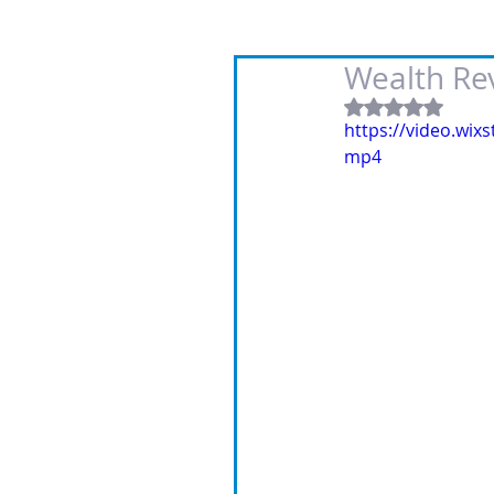
Wealth Re
Rated NaN out
https://video.wi
mp4